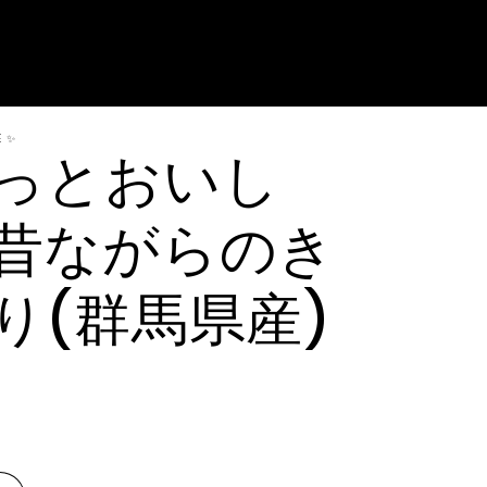
E ✨
っとおいし
昔ながらのき
り(群馬県産)