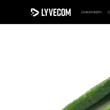
Skip to
content
Livestream
Skip to
product
information