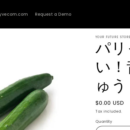
Lyvecom.com
Request a Demo
YOUR FUTURE STOR
パリ
い！
ゅう
Regular
$0.00 USD
price
Tax included.
Quantity