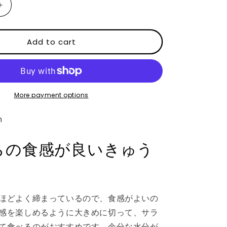
Increase
quantity
for
Add to cart
パ
リ
っ
と
お
More payment options
い
し
n
い！
昔
らの食感が良いきゅう
な
が
ら
の
ほどよく締まっているので、食感がよいの
き
感を楽しめるように大きめに切って、サラ
ゅ
う
て食べるのがおすすめです。余分な水分が