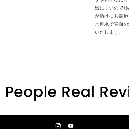
り
出にくいので炒
(群
か漬けにも最適
馬
水道水で表面の
県
いたします。
産)
 People Real Re
Instagram
YouTube