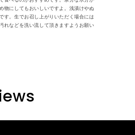
り
め物にしてもおいしいですよ。浅漬けやぬ
(群
です。生でお召し上がりいただく場合には
馬
汚れなどを洗い流して頂きますようお願い
県
産)
views