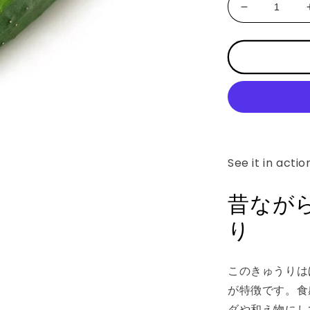
Decrease
quantity
for
パ
リ
っ
と
お
い
し
See it in actio
い！
昔
昔なが
な
り
が
ら
の
このきゅうりは
き
が特徴です。食
ゅ
う
ダや和え物にし